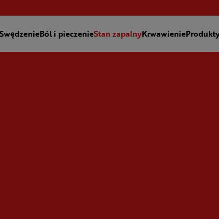
Swędzenie
Ból i pieczenie
Stan zapalny
Krwawienie
Produkt