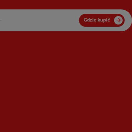
Gdzie kupić
y